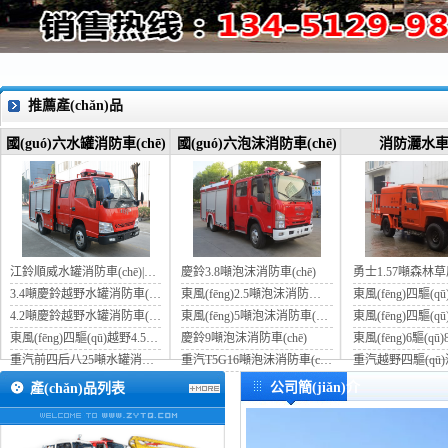
推薦產(chǎn)品
國(guó)六水罐消防車(chē)
國(guó)六泡沫消防車(chē)
消防灑水車(
江鈴順威水罐消防車(chē)|藍(lán)牌消防車(chē)
慶鈴3.8噸泡沫消防車(chē)
3.4噸慶鈴越野水罐消防車(chē)
東風(fēng)2.5噸泡沫消防車(chē)
4.2噸慶鈴越野水罐消防車(chē)
東風(fēng)5噸泡沫消防車(chē)
東風(fēng)四驅(qū)越野4.5噸水罐消防車(chē)
慶鈴9噸泡沫消防車(chē)
重汽前四后八25噸水罐消防車(chē)
重汽T5G16噸泡沫消防車(chē)
公司簡(jiǎn)介
產(chǎn)品列表