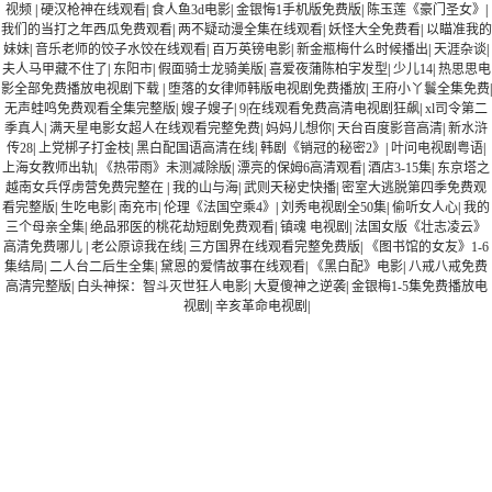
视频
|
硬汉枪神在线观看
|
食人鱼3d电影
|
金银悔1手机版免费版
|
陈玉莲《豪门圣女》
|
我们的当打之年西瓜免费观看
|
两不疑动漫全集在线观看
|
妖怪大全免费看
|
以瞄准我的
妹妹
|
音乐老师的饺子水饺在线观看
|
百万英镑电影
|
新金瓶梅什么时候播出
|
天涯杂谈
|
夫人马甲藏不住了
|
东阳市
|
假面骑士龙骑美版
|
喜爱夜蒲陈柏宇发型
|
少儿14
|
热思思电
影全部免费播放电视剧下载
|
堕落的女律师韩版电视剧免费播放
|
王府小丫鬟全集免费
|
无声蛙鸣免费观看全集完整版
|
嫂子嫂子
|
9|在线观看免费高清电视剧狂飙
|
xl司令第二
季真人
|
满天星电影女超人在线观看完整免费
|
妈妈儿想你
|
天台百度影音高清
|
新水浒
传28
|
上党梆子打金枝
|
黑白配国语高清在线
|
韩剧《销冠的秘密2》
|
叶问电视剧粤语
|
上海女教师出轨
|
《热带雨》未测减除版
|
漂亮的保姆6高清观看
|
酒店3-15集
|
东京塔之
越南女兵俘虏营免费完整在
|
我的山与海
|
武则天秘史快播
|
密室大逃脱第四季免费观
看完整版
|
生吃电影
|
南充市
|
伦理《法国空乘4》
|
刘秀电视剧全50集
|
偷听女人心
|
我的
三个母亲全集
|
绝品邪医的桃花劫短剧免费观看
|
镇魂 电视剧
|
法国女版《壮志凌云》
高清免费哪儿
|
老公原谅我在线
|
三方国界在线观看完整免费版
|
《图书馆的女友》1-6
集结局
|
二人台二后生全集
|
黛恩的爱情故事在线观看
|
《黑白配》电影
|
八戒八戒免费
高清完整版
|
白头神探：智斗灭世狂人电影
|
大夏傻神之逆袭
|
金银梅1-5集免费播放电
视剧
|
辛亥革命电视剧
|