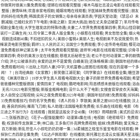
你微笑时很美31集免费观看
|
铿锵在线观看完整版
|
啄木鸟版壮志凌云电影在线观看完
整版
|
激情纵林
|
欢喜亲家电视剧
|
婚姻攻略在线观看
|
牙医姊妹免费观看完整版
|
朋友
的妈妈在线免费
|
韩国卖房子的女销售2
|
母亲母亲演员表
|
学园天堂动漫
|
《禁忌4》未
删减版
|
已婚妇女的下午电影
|
体能之巅3: 亚洲大挑战
|
她在丈夫身边被耍了
|
芈月传电
视剧全集在线
|
大学生理发店的特殊待遇
|
夫妻二人世界免费观看第四季
|
黑风山怪窃袈
裟打一正确生肖
|
XL司令第二季真人版全集免
|
小娘惹在线观看
|
男女愁愁全集
|
烟火电
视剧连续剧40集
|
不扣纽扣的女人
|
美丽小蜜桃4:美丽人生
|
电视剧来不及说我爱你
|
热
辣滚烫电影完整版
|
羁绊5.3
|
人民的正义
|
法国空少免费观看
|
李小龙传奇电视剧
|
樱花动
漫免费看妖神记第五季
|
太平年免费观看完整版
|
道师爷3电影在线观看完整版
|
识骨寻
踪第四季
|
奇妙的美发沙龙在线播放
|
慈禧太后秘密生活
|
老公不在时动漫第二季的剧情
介绍
|
洪七公被谁杀的
|
亲爱的这并不是爱情
|
白峰美羽
|
还珠格格第1部
|
朝国年经的继4
免费观看时间
|
巜出轨上司的人妻2中字
|
天机富春山居图在线观看
|
现在的是哪一个多
闻！ ？
|
台湾经典剧《女家教》
|
新笑傲江湖花絮
|
《同学聚会》在线观看全集
|
糖豆游
戏
|
《淋漓尽致3》
|
19岁大学生真人观看电视剧大全
|
妻子的新世界免费看电视剧
|
希望
爸爸播种完整版德国
|
爱情回来了 电视剧
|
酷吧电影网
|
险恶绣感未册版在线观看
|
浴血
无名川2021电影完整版
|
新版金瓶梅电影
|
没什么大不了电影
|
女搜查官穿皮衣天海翼
|
女人自熨全过程视频
|
尖叫之夜免费观看2023年电影
|
朝国年轻的继5免费观看
|
好妈妈
33免费观看技巧
|
你的名字免费看
|
《诱人的岳 》李银美
|
美景之屋6HD在线播放
|
汶上
县
|
善良的妈妈
|
雁南飞刀郎
|
私人助理2法国版电影免费看
|
长乐曲在线观看
|
电影《布
兰迪之不当行为》在线观看
|
我就是这般女子全40集
|
《村枝》雨晴剧情
|
美式的忌讳5
—7
|
张版西游记
|
《花子vs倔强驱魔师》动漫第4集在线
|
电视剧《绝密暗号》免费观
看
|
权游前传龙族第二季
|
林口县
|
王多鱼打扑克牌免费视频
|
姐妹3免费韩剧
|
爱无悔之
百万新娘
|
新乱世佳人小叔吃扔扔扔哪一集
|
3d柔铺团之极宝乐鉴宝电影在线观看
|
神
探狄仁杰四部全集免费
|
《瓜达卢佩玫瑰》在线播放
|
斯托雅壮志凌云女版满天星法版
|