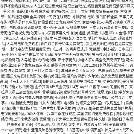
妹电影完整版观看
|
深夜航班 第二季
|
我叫阿尔玛在线观看完整版免费
|
奇妙的理发店
|
世界杯出线规则2022
|
人生如戏全集大结局
|
高空监狱2在线观看完整免费高清原声满天
星2019
|
仙逆剧场版 神临之战
|
绝种好男人
|
二十一世纪性格爱情指南第8集
|
替身逆
袭：影后桂冠短剧全集
|
骑骑上司妻在线观看
|
地狱解剖 电影
|
爱的阶梯全集
|
王李丹妮
在泳池游泳是什么电影
|
他偏爱我短剧免费观看全集
|
女武神的终末
|
莱恩安德森《满天
星》
|
电视剧潜渊免费观看
|
失业魔王动漫
|
火凤凰电视剧
|
三年大片高清观看完整版
|
青
青河边草电视免费
|
敢死队1
|
3d豪情字幕文件
|
甜美姐姐
|
美国版《小蜜蜂》4
|
金瓶梅下
|
七侠五义人间道在线观看
|
《啄木鸟:爱神靓装》演员表
|
梦幻华尔兹大结局
|
超级乱婬
岳
|
大鸟笼电影免费观看
|
新白娘子传奇50集免费观看
|
新生电视剧在线观看免费完整
版
|
一起飞电影完整版百度影音
|
《二对一的商务模式2》完整版
|
冲锋电影
|
日本无尺
码小浪花
|
黄子华栋笃笑2018
|
xl司令第二季无马赛第八集
|
鬼马校园
|
跑跑卡丁车wkc
|
电影独臂刀
|
人马配速90分钟电视剧
|
新十字街头
|
小巷人家40集全免费高清下载
|
妈妈
的职业2观看全集免费高清中文
|
静默管理啥意思
|
壮志凌云2011凯登版在线观看
|
与恶
魔有约免费观看
|
歌手当打之年第六期
|
法国满天星《女军医》
|
电影血观音完整未删减
版
|
燕归来电视剧
|
美丽的小樱桃美国主演
|
温柔的背后2
|
少年派2全集免费观看完整版
高清
|
《马上天下》电视剧
|
我的继母三级片
|
情感战争电视剧全集
|
功夫3d电影
|
美容院:
特珠待遇4
|
沙虫养殖
|
金价狂飙 8斤黄金变现174万
|
my5517.蜜芽.come
|
同居的日子
|
莱
拉满天星三部曲免费观看
|
黄手帕第2部
|
爱情悠悠药草香全集
|
钛星球的科幻电影免费
观看国语
|
部长的夫人的味道电影
|
小心肝儿美国电影免费观看完整版
|
公的浮之手中
字2023最新版免费观看
|
《女人的秘密》电视剧
|
沈阳天空聊天室
|
《玫瑰丛生》
|
插曲
的痛30集全集剧情介绍
|
伦理片女儿要爸爸播种
|
沙漠行动
|
美国爱情片真爱禁区片段
|
电视剧天地剑心
|
360大佬爱上我第三季在线观看
|
美容店的待遇免费观看
|
流浪地球在
线高清
|
上司来我家做客 完整版
|
19岁大学生免费观看电视剧中文版
|
刑警的日子电视
剧免费观看全集
|
《亲密现实2》凯老师演技
|
禁止的爱善良的小姨子免费观看
|
xxxnxgx
|
阳光姐妹
|
盛唐风流香港版观看
|
《古墓丽影hr版:满天星》神鬼战士2
|
战乙女