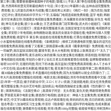
第三季15集
|
需要爸爸播种美国种子的电影
|
银魂211
|
不良人第7季在线观看全集免费高
清
|
杰西简和凯登克劳斯最经典的十句话
|
宋小宝2022年最新小品
|
丛林血战完整版免
费观看
|
女儿的复仇的啄木鸟续集
|
樱兰高校男公关部1
|
《绚烂一刻》
|
我为衣狂
|
独家
记忆评价
|
漂亮的妈妈中字开头7个字
|
五福临门电视连续剧免费观看
|
蓝宇 电影
|
韩剧
苦尽甘来遇见你
|
铁面歌女电视剧全集免费播放
|
天海翼匪名侦探完整版
|
好先生 电视
剧
|
神马兄弟全集
|
欧少女40集全
|
王艺迪晋级澳门冠军赛8强
|
武大的小姐姐们
|
《美丽
小蜜桃》1
|
《白日提灯》
|
家庭矛盾完整版麦乐迪
|
法国足球宝贝在线观看
|
电视剧养女
全集
|
求安慰少年电视剧
|
亲吻拥抱动漫
|
朋友的女朋友中语版在看
|
电影种马猎人完整
版免费观看
|
绝望写手 第五季
|
娃娃脸在线观看免费观看
|
打黑在线播放免费完整版
|
小
小水蜜桃电视剧在线看免费观看
|
《束缚游戏》
|
维修工的艳遇电影完整
|
猫女的诅咒在
线观看免费高清版
|
剧看了又看第二部国语第48集
|
高清《戴拿奥特曼》免费观看
|
有见
一帘幽梦
|
高压监狱法国伦理
|
赢钱专家
|
多大大电影网
|
安理会上耿爽连说3个“太久了”
|
女子拒绝表白遭辱骂
|
麦乐迪和父亲的故事
|
仙女屋全集在线播放
|
邪恶校园
|
玫瑰的故
事电视剧在线观看
|
年轻的小搜子2
|
钻石王老五的艰难爱情在线观看
|
金牌售楼销售的
秘密5HD中字
|
无理的同居
|
阳光下的冰器
|
高压监狱2完整免费高清观看
|
あんてきぬす
っ中文在线
|
追凶者也未删减
|
精装鬼打鬼
|
星克莱尔在线
|
后宫如懿传第二部
|
精英部队
|
痛30插曲全集免费播放
|
手术直播间在线看免费
|
因为太怕痛所以就全点防御力了
|
三
年大片高清观看完整版在线观看
|
电影太极2英雄崛起
|
异形夺命舰免费观看中文版
|
禁
忌5年转一代禁忌
|
嫂子的职业中字
|
エロください资源
|
万能钥匙电影
|
双女任务免费观
看完整版全集
|
外出孙艺珍电影
|
监狱疯云
|
电视剧西施秘史全集
|
越南《性的暴行》电
影
|
琪琪布网站
|
《法国空乘4》
|
高清探子阿坚：无头奇案
|
复仇天使
|
韩剧惊艳免费观
看
|
罗丽星克莱尔电影全集
|
唐诡西行电视剧
|
选择全对：神级人生全集免费
|
如果爱第2
季 综艺
|
中文字Dl幕岳和女胥视频
|
瓜达卢佩玫瑰在线
|
新妈妈的礼物
|
百日的郎君
|
法网
狙击粤语17
|
加油吧实习生全集
|
朴亚珍《隐身帽》原版
|
超科学的电磁炮
|
色戒未删减
版在线观看完整
|
激情都市在线观看
|
死侍3免费1080p完整版
|
偷窥侯爷粗壮冲刺顶弄H