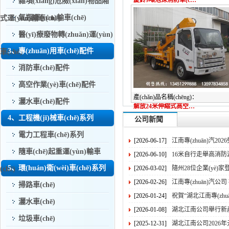
雜項(xiàng)危險(xiǎn)物品廂
氣瓶運(yùn)輸車(chē)
式運(yùn)輸車(chē)
醫(yī)療廢物轉(zhuǎn)運(yùn)
3、專(zhuān)用車(chē)配件
車(chē)
消防車(chē)配件
高空作業(yè)車(chē)配件
產(chǎn)品名稱(chēng)：
灑水車(chē)配件
解放24米伸縮式高空作業(yè)車(chē)（藍(lán)牌）（國(guó)六）
4、工程機(jī)械車(chē)系列
公司新聞
電力工程車(chē)系列
[2026-06-17]
江南專(zhuān)汽2026
隨車(chē)起重運(yùn)輸車
[2026-06-10]
16米自行走舉高消防滅
5、環(huán)衛(wèi)車(chē)系列
[2026-03-02]
隨州28位企業(yè)家登上領(
(chē)
[2026-02-26]
掃路車(chē)
[2026-01-24]
祝賀“湖北江南專(zhuān
灑水車(chē)
[2026-01-08]
湖北江南公司舉行新產(c
垃圾車(chē)
[2025-12-31]
湖北江南公司2026