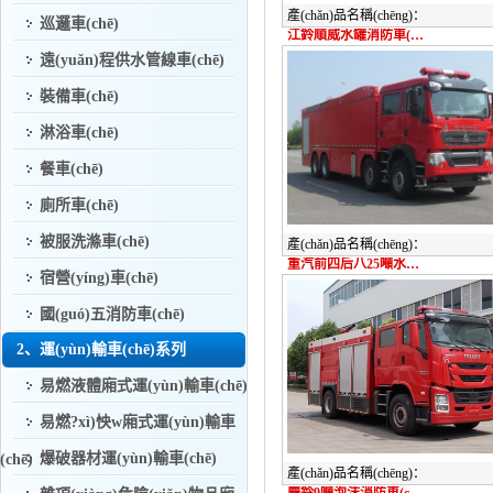
產(chǎn)品名稱(chēng)：
日爾、印尼、沙特、肯尼亞、伊
巡邏車(chē)
江鈴順威水罐消防車(chē)|藍(lán)牌消防車(chē)
(shù)十個(gè)**和地區(qū)。
遠(yuǎn)程供水管線車(chē)
裝備車(chē)
淋浴車(chē)
餐車(chē)
廁所車(chē)
被服洗滌車(chē)
產(chǎn)品名稱(chēng)：
重汽前四后八25噸水罐消防車(chē)
宿營(yíng)車(chē)
國(guó)五消防車(chē)
2、運(yùn)輸車(chē)系列
易燃液體廂式運(yùn)輸車(chē)
易燃?xì)怏w廂式運(yùn)輸車
爆破器材運(yùn)輸車(chē)
(chē)
產(chǎn)品名稱(chēng)：
慶鈴9噸泡沫消防車(chē)