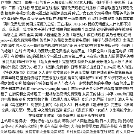
主站蜘蛛池模板：
使徒行者2在线播放
|
韩剧小妇人国语版全集
|
日本夫妻恩爱
|
我的朋
友瘦子7
|
爸爸的3次婚礼
|
生活有点甜 电视剧
|
大内密探零零发国语版完整版
|
在世界尽
头咏唱4集原版
|
爱情有烟火全集免费观看
|
乡村爱情4免费版全集在线观看
|
两女共侍一