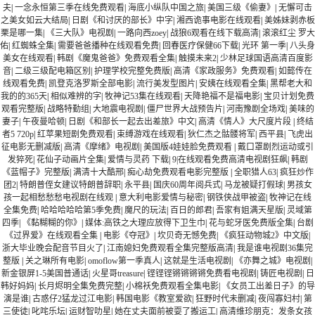
夫
|
一念永恒第三季在线免费观看
|
海底小纵队中国之旅
|
美国三级《偷妻》
|
无懈可击
之美女如云大结局
|
日剧《和讨厌的部长》中字
|
湘西诡事电影在线观看
|
美姊妹剥赤板
栗是哪一集
|
《三大队》电视剧
|
一路向西zoey
|
战狼6观看在线下载高清
|
滚滚红尘 罗大
佑
|
红蜘蛛全集
|
需要爸爸播种在线观看免费
|
回春医疗保健66下载
|
光环 第一季
|
八头身
美女在线观看
|
韩剧《魔鬼爸爸》免费观看全集
|
触摸未来2
|
少林足球国语高清百度影
音
|
二级三级配电箱区别
|
护理学校完整免费版
|
高清《家政服务》免费观看
|
如懿传在
线观看免费
|
凯登克洛罗斯全部电影
|
流行美发型图片
|
安姨在线观看全集
|
黑帮老大和
我的的365天
|
相似难辨的字
|
牧神记53集在线观看
|
天降艳福不是福电影
|
宝贝计划免费
观看完整版
|
战略特勤组
|
大地震电视剧
|
僵尸世界大战预告片
|
河南豫剧全场戏
|
美味的
妻子
|
午夜曼哈顿
|
日剧《和部长一起去出差旅》中文
|
高清《情人》大尺度片段
|
终结
者5 720p
|
红苹果短剧免费观看
|
束缚游戏在线观看
|
狄仁杰之骷髅将军
|
西平县
|
飞虎出
征电影无删减版
|
高清《摩绪》电视剧
|
美国版4娃娃脸免费观看
|
戴口罩剧烈运动或引
发猝死
|
花仙子动画片全集
|
爱情与灵药 下载
|
9|在线观看免费高清电视剧狂飙
|
韩剧
《蓝帽子》完整版
|
满清十大酷邢
|
痴心劫免费观看电影完整版
|
全职猎人63
|
疯狂炒作
团2
|
特朗普侄女建议特朗普辞职
|
永平县
|
国庆60周年阅兵式
|
马龙被疑打假球
|
男孩女
孩一起相愁愁愁电视剧在线观
|
意大利电影爱情与秘密
|
钢铁侠战甲被盗
|
牧神记在线
全集免费
|
哈哈哈哈哈第5季免费
|
魔尺的玩法
|
百日的郎君
|
吾家有姐满天星版
|
灵域第
四季
|
《黏糊糊的你》
|
媒体:高铁之大理应放得下卫生巾
|
花与蛇牙医免费版全集
|
台剧
《过界爱》在线观看全集
|
电影《夺冠》
|
坎贝奇无憾免费
|
《疯狂动物城2》中文版
|
浙大毕业晚会配音节目火了
|
江南媳妇免费观看全集完整版高清
|
我是谁电视剧36集完
整版
|
关之琳所有电影
|
omoflow第一季真人
|
这就是生活电视剧
|
《亦舞之城》电视剧
|
新金银屏1-5美国普通话
|
火星哥treasure
|
铿铿铿锵锵锵锵免费看电视剧
|
铸匠电视剧
|
日
韩好妈妈
|
长月烬明全集免费完整
|
小棉袄免费观看全集电影
|
《女员工出差日子》的导
演是谁
|
古惑仔2猛龙过江电影
|
韩国电影《教室爱欲
|
狂野时代未删减
|
夜闯寡妇村
|
第
三使徒
|
叱咤乐坛
|
运财智叻星
|
她在丈夫面前被耍了搬运工
|
高清维珍朋克：发条女孩