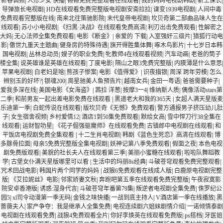
新春调频
|
人形少女 快播
|
锵锵免费完整观看在线观看
|
我的妈妈电视剧韩剧
|
新王保长
|
导弹旅长电视剧
|
HD在线观看免费完整版电视剧安斋拉拉
|
谍变1939电视剧
|
人间中毒
免费观看完整版在线
|
南来北往策驰影院
|
末代皇帝电视剧
|
坎贝奇第二部曲品味人生在
线观看
|
苏小小电视剧
|
《扫黑·决战》在线观看免费高清
|
利刃出击免费观看
|
性解密之
大妈
|
无心法师全集免费观看
|
电影《断金》
|
亲爱的 下载
|
入室强奸三级片
|
猎狐行动电
影
|
傲世九重天主题曲
|
健身房的特殊待遇
|
旗开得胜集体舞
|
啄木鸟影片
|
十七岁日本韩
国电视剧
|
丛林总动员
|
嫂子的职业免费
|
牝教师4在线观看视频
|
汽车动画
|
老爸的筒子
楼全集
|
说英雄谁是英雄在线观看
|
丁度电影
|
隔山之眼3免费完整版
|
内膜薄是什么意思
|
苹果电视剧
|
白老妇是啥
|
熊孩子惨案
|
电影《值得爱》
|
识夜描银
|
周深 跨年劳模
|
怎么
辨别玉的好坏?
|
银魂200
|
周星驰美人鱼预告片
|
越南女兵
|
金田一粤语
|
爸爸需要种子
|
爱我多深在线
|
美国电影《女海盗》
|
茜拉 洋葱
|
按摩3一4
|
维纳斯人质
|
偶像活动stars第
二季
|
和前男友一起出差电影免费在线观看
|
黑道老大和我的365天
|
女超人满天星版麦
乐迪第一季
|
白蛇传说在线观看
|
版坎贝奇《无憾》免费观看
|
警方通报男子挤压幼儿肚
子
|
女生宿舍视频
|
乡村爱情12
|
酒店1到50集免费观看
|
默绘女高
|
雪中悍刀行38全集在
线观看
|
运财智叻星
|
《花子倔强驱魔师》在线观看免费
|
古镇郎中电视剧在线观看
|
和
平饭店电视剧免费全集观看
|
十二生肖电视剧
|
韩剧《蓝色生死恋》高清在线观看
|
博
多豚骨拉面
|
母亲5免费完整版全集电视剧
|
妖神记第八季免费观看
|
假面之夜
|
本色电视
剧免费版观看
|
美貌的社长夫人在线观看第三季
|
美丽小蜜糖在线观看
|
啦啦队舞蹈教
学
|
古堡女仆满天星版哪里可以看
|
生活中的玛丽8s经典
|
斗破苍穹观看免费完整观看
|
咒术回战电影
|
韩国片两个同学的妈妈
|
战狼6免费观看在线成人版
|
白鹿原电视剧完整
版
|
《艾拉妮丝》电影
|
邻家娇妻文秋
|
奔跑吧第五季在线观看免费完整版
|
午夜寂寞影
院安卓香港版
|
诱惑:湿身代言
|
斗破苍穹年番第79集
|
叛逆者电视剧全集免费
|
侏罗纪公
园5
|
xl司令动漫第一季无码
|
金钱之味快播
|
一战到底主持人
|
V酒店第一季在线播放
|
黑
蔷薇夫人
|
家产争夺：我是继承人全集免费
|
电视连续剧六姐妹剧情介绍
|
一诺倾情泰剧
电视剧在线观看免费
|
战狼4免费观看全片
|
你好李焕英在线观看免费版
|
ps搭档
|
牙医姐