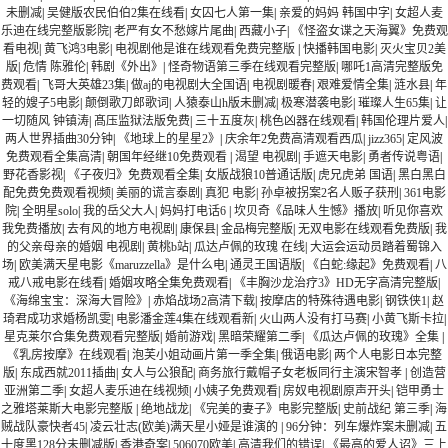
未删减
|
吴健版农民伯伯2集在线看
|
女囚七人第一集
|
亲爱的妈妈 韩国中字
|
女超人麦
乐迪在线完整版影院
|
老严有女不愁嫁片尾曲
|
西藏小子
|
《怪盗女谍之天海翼》免费观
看电视
|
黄飞鸿3电影
|
电视剧他是谁在线观看免费完整版
|
快播韩国电影
|
灭火宝贝2美
版
|
危情 陈雅伦
|
韩剧《外出》
|
怪奇物语第三季在线观看完整版
|
哪吒1高清完整版免
费观看
|
飞哥大英雄23集
|
做aj的电视剧大全国语
|
电视剧暖春
|
艰难爱情全集
|
涟水县
|
年
轻的嫂子5电影
|
颠倒歌刀郎歌词
|
人猿泰山h版未删减
|
极寒潜袭电影
|
璀璨人生65集
|
让
一切随风 钟镇涛
|
髙压监狱法版免费
|
三十五度灰
|
桃色凶器在线观看
|
韩国伦理片爱人
|
两人世界插曲30分钟
|
《地球上的星星2》
|
庆余年2免费高清观看西瓜
|
jizz365
|
定风波
免费观看全集高清
|
朝国年经继10免费观看
|
渴望 电视剧
|
手遮天电影
|
勇者传说粤语
|
野花香影视
|
《子夜归》免费观看全集
|
女版战狼10普通话版
|
虎兄虎弟 国语
|
黑白黑白
配免费免费观看视频
|
美丽的谎言泰剧
|
真犯 电影
|
孙卓被拐案2名人贩子获刑
|
361电影
院
|
全明星solo
|
我的岳父大人
|
妈妈打电话6
|
坎贝奇《品味人生憾》播放
|
听见你喜欢
我免费播放
|
去有风的地方电视剧
|
康保县
|
金品梅完整版
|
无双电影在线观看免费版
|
我
的父亲母亲的婚姻 电视剧
|
黄桃b站
|
瓜达卢佩的玫瑰 在线
|
大运会运动员踏着蜀锦入
场
|
欧美满天星电影《maruzzella》是什么电
|
通灵王国语版
|
《白蛇:缘起》免费观看
|
八
戒八戒电影在线看
|
婚姻攻略全集免费观看
|
《丰胸沙龙治疗3》HD无字高清完整版
|
《海绵宝宝：深海大冒险》
|
赤焰战场2高清下载
|
按摩店的特殊待遇电影
|
钢铁侠1
|
赵
琦君成功求婚杨凯雯
|
电影潘金莲4集在线观看新
|
火山两人没有打马赛
|
小黄飞斯卡拉
|
星克莱尔合集免费观看完整版
|
婚前游戏
|
黑暗荣耀第二季
|
《瓜达卢佩的玫瑰》全集
|
《乳房按摩》在线观看
|
泡芙小姐动画片第一季全集
|
俄语电影
|
两个人电影日本完整
版
|
东成西就2011插曲
|
女人与公狼配
|
商务旅行戴帽子女老板同行主演宋智孝
|
创造营
亚洲第二季
|
女超人麦乐迪在线视频
|
小姨子免费观看
|
房奴电视剧原声开头
|
铠甲勇士
之雅塔莱斯大电影完整版
|
绝地战龙
|
《完美的妻子》电影完整版
|
史前战纪 第三季
|
海
贼战队豪快者45
|
凌云壮志(欧美)满天星小娅是谁演的
|
96分钟：列车爆炸案未删减
|
五
十度黑128分未删减版
|
香港奇案
|
506070欧美
|
高清我们的错误
|
《最高的爱人诏》三上