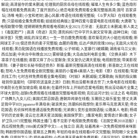
解说
|
高清留存的爱未删减
|
伦理我的厨房岳母在线观看
|
璀璨人生有多少集
|
蓝色隐形
帽在线观看免费高清
|
丁度开放的心
|
绝恋电影免费观看全集完整版高清
|
国号 百家讲
坛
|
汤唯 电影
|
小宝和老财
|
溏心风暴3粤语在线观看完整版
|
《斗罗大陆》在线观看免
费
|
只是结婚全集免费观看
|
娃娃脸经典版2
|
雷神四爱与雷霆电影在线观看
|
大唐歌飞
|
电视剧警中警
|
铿锵锵锵免费观看电视剧大全2023
|
刃牙道：无敌武士未删减
|
新人类之
1《毒医肥尸》
|
高清《奇迹》克劳
|
漂亮妈妈7巴中字开头谢文安导演
|
战神归来
|
《姐
妹牙医》完整
|
胡乱的深见君2
|
一生一世白鹿免费观看
|
喜欢菊花的大小姐在线观看
|
新
网球王子10
|
偿还债务的麦子完整版
|
血腥的夜晚
|
瓜达卢佩的玫瑰1080p
|
无敌风火轮在
线观看
|
黑白配国语在线播放免费观看
|
公子倾城
|
入室暴行3被蹂躏
|
湖南省乌兰父亲
|
西瓜加速
|
中央台中秋晚会2022
|
雾柳镇全集
|
大岛由加利电影全集
|
《交换夫婦》木下
凛凛子在线播放
|
淑蓉又痒了办公室献身
|
贫女复仇记满天星版
|
电视剧怒放
|
带美影视
影院-《妻子做社长秘书偿还债务》新版-最新完整版高清在线观看
|
新喜剧之王在线观
看
|
怒呛人生免费观看全剧完整版
|
美丽的小蜜蜂4美丽人生
|
电影《意》在线观看
|
驾驶
员找工作
|
七时吉祥免费观看全集电视剧
|
《村妓》未删减版
|
尤雅歌曲
|
当我的指尖触
碰到你温度时
|
《辞职欢送温泉之旅》日剧
|
熊出没都有谁去世了
|
大鱼电影在线观看
|
中美防长在新加坡会晤
|
易易亲
|
在最终列车上开始的恋爱电视剧
|
熊出没动画片全集之
环球大冒险
|
战狼6免费观看在线播放完整版电影视频
|
克拉运河计划
|
以法之名 电视剧
|
广场舞九九女儿红
|
美国式禁忌国语
|
唐朝异闻录在线看
|
玉莆田之级乐鉴宝
|
替丈夫满
足我中字HD
|
japanese丰满母亲
|
破浪男女
|
汤潮妈妈我想你
|
麦乐蒂马克思满天星
|
帝女
花国语
|
名侦探柯南普通话版免费观看
|
兄弟换5
|
变形金刚国语版
|
公路美人 电影
|
杨靖
宇的历史故事
|
凌云壮志满天星法国版
|
美国保罗禁1_3集家电影
|
爱情诡计第6集
|
女子
护卫队1973完整版
|
韩国主播门
|
看不见影子电视剧免费观看
|
《法国空乘2018法版》
|
西瓜视频免费
|
1984美式保罗中文1—4
|
独立日 高清
|
站着再来一次免费视频哆来咪影
院
|
韩剧想你国语版
|
星期五之舞男
|
年轻的母亲在线观看6中文完整版
|
阴阳眼少女全集
免费
|
日喀则怎么读
|
暗处电视剧
|
小乔迪满天星电影免费观看
|
《高压监狱》完整免费
|