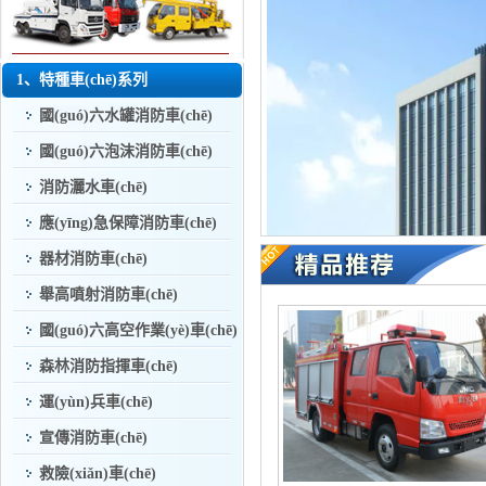
1、特種車(chē)系列
國(guó)六水罐消防車(chē)
國(guó)六泡沫消防車(chē)
消防灑水車(chē)
應(yīng)急保障消防車(chē)
器材消防車(chē)
舉高噴射消防車(chē)
國(guó)六高空作業(yè)車(chē)
森林消防指揮車(chē)
運(yùn)兵車(chē)
宣傳消防車(chē)
(chē)，灑水車(chē)、垃圾車(chē
(shù)百品種，車(chē)型已全部上公
救險(xiǎn)車(chē)
(guò)CCC認(rèn)證，產(ch