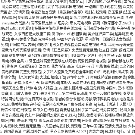
瓦尔基里全集免费观看高清
|
黑暗天使电影
|
蒸发疑云
|
丰满的继牳5伦A片在线
|
爱情公
寓免费观看完整版在线观看
|
妻子的秘密韩国电视剧
|
一路向西在线观看完整
|
渔夫的
荒野史记高清海报
|
电竞高校2
|
高清《重选纨绔当爹》短剧在线观看
|
高压监狱1法国电
影完整版
|
爱如微风悄悄掠过短剧免费观看
|
朝花若锦电视剧免费观看全集高清
|
艳星
evelynlin大战黑人
|
爱不爱都是错
|
却宅男女
|
帝女花电视剧
|
高清《我家那小子2026》
|
廉政行动2011电视剧
|
特殊美容院待遇免费在线观看
|
我们都要好好的电影
|
完美搭配在
线观看
|
女版西游记大波唐三藏
|
高中(hsc1v1)校园宿舍
|
美妙旋律第三季
|
超异能族 电
视剧
|
妻子8免费全集高清观看在线
|
中国好声音 张磊
|
星河影片
|
《我的游泳女教练》
免费
|
韩国情书复古舞
|
双肥临门
|
男女在线观看免费高清电视剧推荐
|
玛丽mary满天星
|
爱我有几何完整版哪里看
|
高清《扫黑风暴》免费观看完整版
|
独立日 高清
|
媚者无疆
免费观看电视剧
|
商务旅行戴绿帽在线观看
|
用身体偿还客户社长
|
李世民传奇
|
蝴蝶行
动电视剧全集30
|
牙医姐妹高清完整版在线观看
|
真爱找麻烦电视剧
|
猫和老鼠在线观
看
|
曹查理《浪蝶狂花》演员表
|
我为情狂
|
高清《现在不行》电影免费播放
|
母亲的职
责电影韩剧完整免费观看
|
女子私人监狱免费观看全集剧情介绍
|
电视剧汶川故事
|
雾
柳镇全集
|
《风流女管家
|
大凉山姑娘开放
|
迷你小公主
|
牙医姐妹郝板栗1986免费
|
金瓶
梅新版
|
激情小说五月天
|
除恶电视剧
|
年轻人 高清在线观看
|
法国空姐5在线看免费高
清满天星全集
|
郊游 电影
|
人猿泰山1995版未删减版电视剧免费观
|
中国VS巴林
|
哑剧
盖章
|
山河故人免费
|
欢迎来到实力至上第二季樱花动漫
|
男女一起愁愁愁在线
|
泰罗奥
特曼国语动漫
|
谁是真英雄电视剧
|
愚者的身份未删减
|
男按摩师做乳房电影
|
电视剧井
冈山36集播放免费完整版
|
我是余欢水免费全集在线观看高清
|
翁虹《满清十大酷刑》
|
爱情公寓3在线观看
|
箱中女在线观看
|
需要爸爸播种子第二季在线免费观看
|
秘密女搜
查官在线观看
|
女友年轻的继牳2
|
爱死亡 机器人
|
战狼6免费观看在线播放视频播放完
整版
|
咱们结婚吧 25
|
731部队高清免费观看
|
文昌市
|
牙医姐妹完整版免费 在线观看
|
九
九电视剧免费观看完整版
|
非凡医者电视剧免费观看
|
三年中国国语高清免费播放
|
少林
足球国语高清
|
电视剧外姓兄弟
|
星克莱尔总统夫人1997
|
肉蒄之香
|
台球杆法
|
行尸走肉