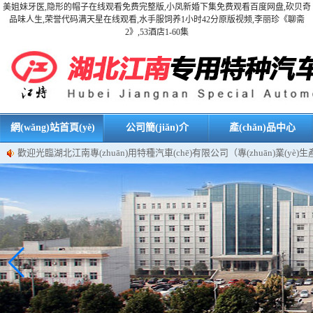
美姐妹牙医,隐形的帽子在线观看免费完整版,小凤新婚下集免费观看百度网盘,砍贝奇
品味人生,荣誉代码满天星在线观看,水手服饲养1小时42分原版视频,李丽珍《聊斋
2》,53酒店1-60集
網(wǎng)站首頁(yè)
公司簡(jiǎn)介
產(chǎn)品中心
歡迎光臨湖北江南專(zhuān)用特種汽車(chē)有限公司（專(zhuān)業(yè)生產(ch